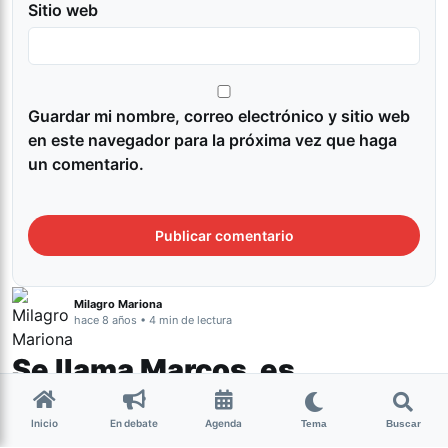
Sitio web
Guardar mi nombre, correo electrónico y sitio web
en este navegador para la próxima vez que haga
un comentario.
Milagro Mariona
hace 8 años • 4 min de lectura
Se llama Marcos, es
tucumano y vivió 42 años
Inicio
En debate
Agenda
Tema
Buscar
con su identidad cambiada