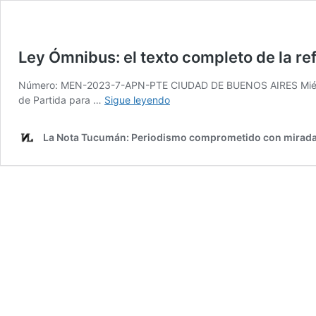
Ley Ómnibus: el texto completo de la re
Número: MEN-2023-7-APN-PTE CIUDAD DE BUENOS AIRES Miércol
Ley
de Partida para …
Sigue leyendo
Ómnibus:
el
La Nota Tucumán: Periodismo comprometido con mirada
texto
completo
de
la
reforma
que
propone
Javier
Milei