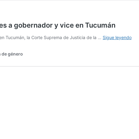
nes a gobernador y vice en Tucumán
La
s en Tucumán, la Corte Suprema de Justicia de la …
Sigue leyendo
Cor
ord
 de género
sus
las
ele
a
gob
y
vic
en
Tu