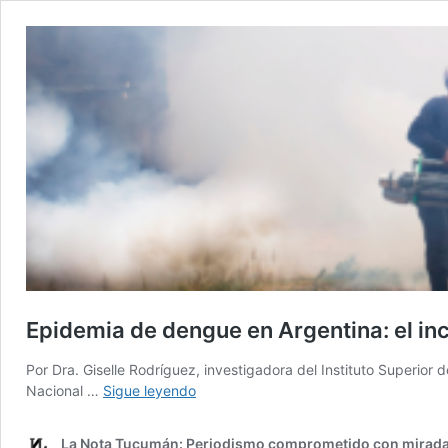
Epidemia de dengue en Argentina: el inc
Por Dra. Giselle Rodríguez, investigadora del Instituto Superior
Epidemia
Nacional …
Sigue leyendo
de
dengue
La Nota Tucumán: Periodismo comprometido con mirada