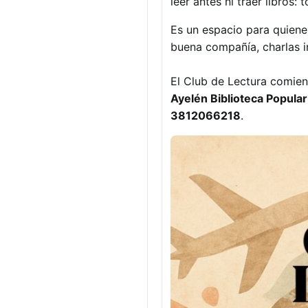
leer antes ni traer libros:
Es un espacio para quienes
buena compañía, charlas in
El Club de Lectura comie
Ayelén Biblioteca Popula
3812066218
.