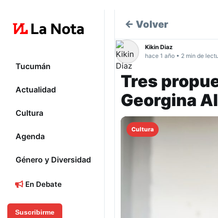
← Volver
Kikin Diaz
hace 1 año • 2 min de lect
Tucumán
Tres propue
Actualidad
Georgina A
Cultura
Cultura
Agenda
Género y Diversidad
En Debate
Suscribirme