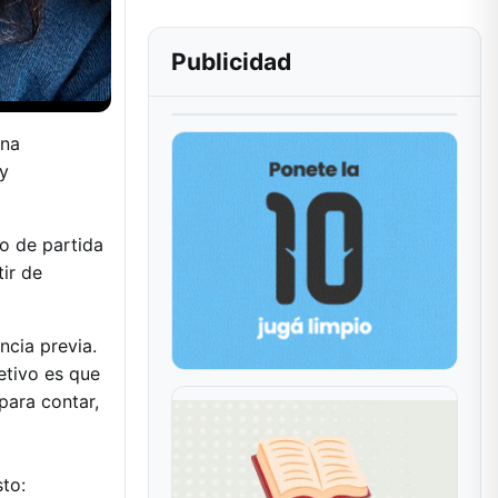
Publicidad
una
 y
o de partida
ir de
ncia previa.
jetivo es que
para contar,
sto: