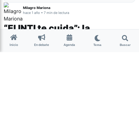
Milagro Mariona
hace 1 año • 7 min de lectura
“El INTI te cuida”: la
importancia de un instituto
Inicio
En debate
Agenda
Tema
Buscar
clave que hoy está en riesgo
Actualidad