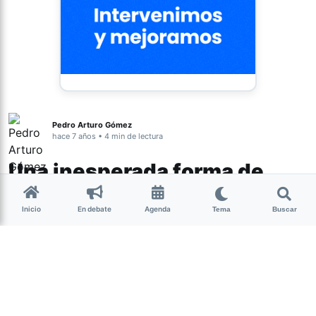
Pedro Arturo Gómez
hace 7 años • 4 min de lectura
Una inesperada forma de
habitar las miradas
Inicio
En debate
Agenda
Tema
Buscar
El viernes 13 inaugura la muestra
“Habitantes inesperados” de Pablo
Giori, tucumano radicado en Barcelona
que incursionó en la fotografía
analógica experimental, en particular