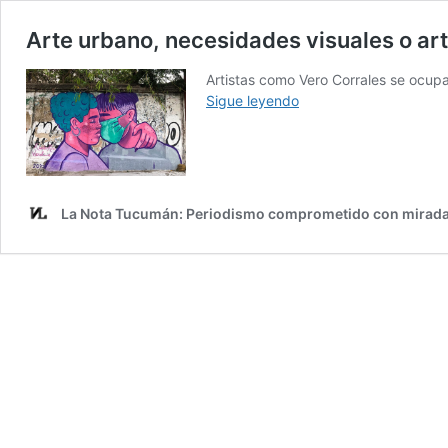
Arte urbano, necesidades visuales o ar
Artistas como Vero Corrales se ocupa
Arte
Sigue leyendo
urbano,
necesidades
visuales
o
arte
La Nota Tucumán: Periodismo comprometido con mirada
3B