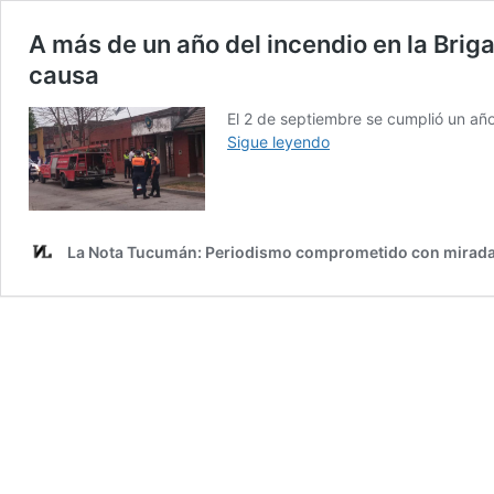
A más de un año del incendio en la Bri
causa
El 2 de septiembre se cumplió un añ
A
Sigue leyendo
más
de
un
año
La Nota Tucumán: Periodismo comprometido con mirada
del
incendio
en
la
Brigada
de
Concepción,
no
hay
imputados
en